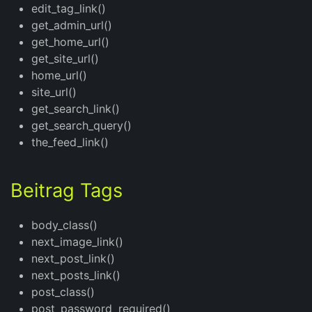
edit_tag_link()
get_admin_url()
get_home_url()
get_site_url()
home_url()
site_url()
get_search_link()
get_search_query()
the_feed_link()
Beitrag Tags
body_class()
next_image_link()
next_post_link()
next_posts_link()
post_class()
post_password_required()