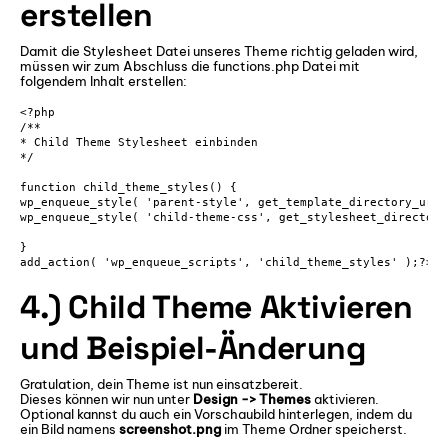
erstellen
Damit die Stylesheet Datei unseres Theme richtig geladen wird,
müssen wir zum Abschluss die functions.php Datei mit
folgendem Inhalt erstellen:
<?php

/**

* Child Theme Stylesheet einbinden

*/

function child_theme_styles() {

wp_enqueue_style( 'parent-style', get_template_directory_uri(
wp_enqueue_style( 'child-theme-css', get_stylesheet_directory
}

add_action( 'wp_enqueue_scripts', 'child_theme_styles' );?>
4.) Child Theme Aktivieren
und Beispiel-Änderung
Gratulation, dein Theme ist nun einsatzbereit.
Dieses können wir nun unter
Design -> Themes
aktivieren.
Optional kannst du auch ein Vorschaubild hinterlegen, indem du
ein Bild namens
screenshot.png
im Theme Ordner speicherst.