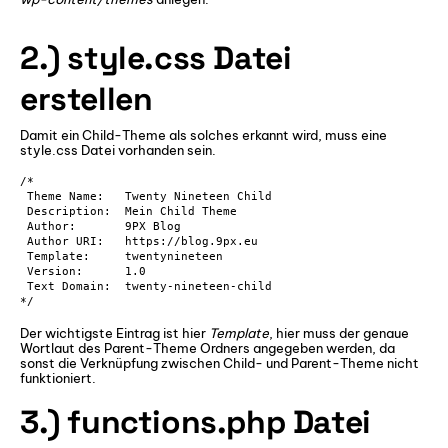
2.) style.css Datei
erstellen
Damit ein Child-Theme als solches erkannt wird, muss eine
style.css Datei vorhanden sein.
/*

 Theme Name:   Twenty Nineteen Child

 Description:  Mein Child Theme

 Author:       9PX Blog

 Author URI:   https://blog.9px.eu

 Template:     twentynineteen

 Version:      1.0

 Text Domain:  twenty-nineteen-child

*/
Der wichtigste Eintrag ist hier
Template
, hier muss der genaue
Wortlaut des Parent-Theme Ordners angegeben werden, da
sonst die Verknüpfung zwischen Child- und Parent-Theme nicht
funktioniert.
3.) functions.php Datei