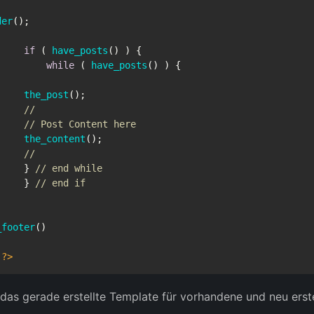
der
();

if
 ( 
have_posts
() ) {

while
 ( 
have_posts
() ) {

the_post
(); 

//
// Post Content here
the_content
();

//
     } 
// end while
     } 
// end if
_footer
()

?>
das gerade erstellte Template für vorhandene und neu erst